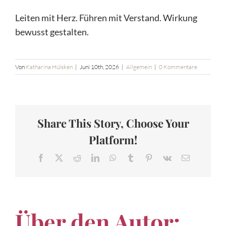
Leiten mit Herz. Führen mit Verstand. Wirkung
bewusst gestalten.
Von
Katharina Hülsken
|
Juni 10th, 2026
|
Allgemein
|
0 Kommentare
Share This Story, Choose Your
Platform!
Facebook
X
Reddit
LinkedIn
WhatsApp
Tumblr
Pinterest
Vk
E-
Mail
Über den Autor: