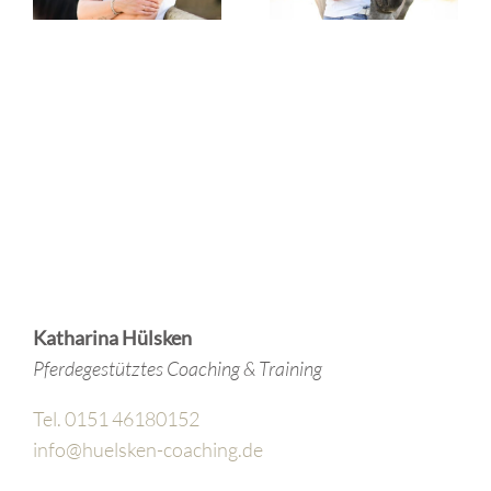
über deine
beginnt
Führung
nicht am
verrät
Ende
Katharina Hülsken
Pferdegestütztes Coaching & Training
Tel. 0151 46180152
info@huelsken-coaching.de