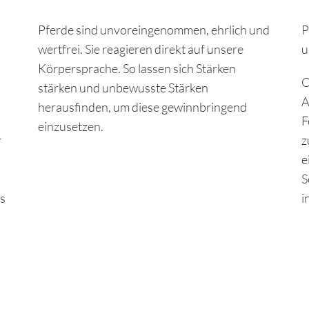
Pferde sind unvoreingenommen, ehrlich und
P
wertfrei. Sie reagieren direkt auf unsere
u
Körpersprache. So lassen sich Stärken
O
stärken und unbewusste Stärken
A
herausfinden, um diese gewinnbringend
F
einzusetzen.
r
z
e
S
ls
i