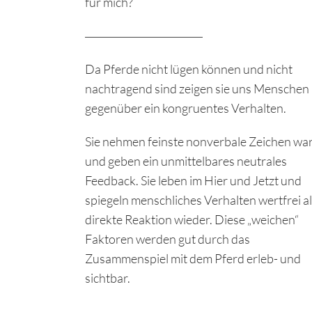
für mich?
Da Pferde nicht lügen können und nicht
nachtragend sind zeigen sie uns Menschen
gegenüber ein kongruentes Verhalten.
Sie nehmen feinste nonverbale Zeichen wa
und geben ein unmittelbares neutrales
Feedback. Sie leben im Hier und Jetzt und
spiegeln menschliches Verhalten wertfrei a
direkte Reaktion wieder. Diese „weichen“
Faktoren werden gut durch das
Zusammenspiel mit dem Pferd erleb- und
sichtbar.