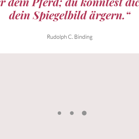
er dein Pferd; du könntest di
dein Spiegelbild ärgern.“
Rudolph C. Binding