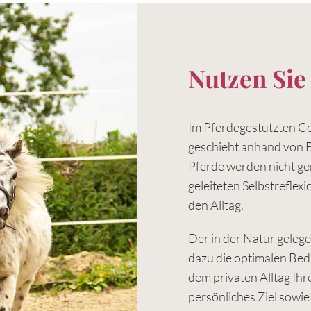
Nutzen Sie 
Im Pferdegestützten Coa
geschieht anhand von 
Pferde werden nicht geri
geleiteten Selbstreflex
den Alltag.
Der in der Natur geleg
dazu die optimalen Bed
dem privaten Alltag Ihr
persönliches Ziel sowie